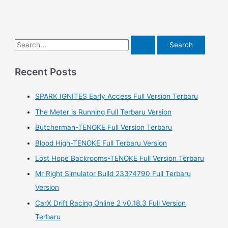
S
e
a
Recent Posts
r
SPARK IGNITES Early Access Full Version Terbaru
c
h
The Meter is Running Full Terbaru Version
f
Butcherman-TENOKE Full Version Terbaru
o
Blood High-TENOKE Full Terbaru Version
r
Lost Hope Backrooms-TENOKE Full Version Terbaru
:
Mr Right Simulator Build 23374790 Full Terbaru
Version
CarX Drift Racing Online 2 v0.18.3 Full Version
Terbaru