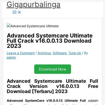
Gigapurbalinga
Skip
to
content
Advanced Systemcare Ultimate
Full Crack v16.0.0.13 Download
2023
Leave a Comment
/
Antivirus
,
Software
,
Tune Up
/ By
admin
Download Now
Advanced Systemcare Ultimate Full
Crack Version v16.0.0.13 Free
Download [Terbaru] 2023
Advanced SystemCare v16.0.0.13 Ultimate Full
adalah